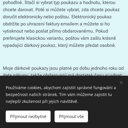
pohodlné. Stačí si vybrat typ poukazu a hodnotu, kterou
chcete darovat. Poté si můžete vybrat, zda chcete poukaz
doručit elektronicky nebo poštou. Elektronický poukaz
obdržíte po uhrazení faktury emailem a můžete si ho
vytisknout nebo poslat přímo obdarovanému. Pokud
preferujete klasickou variantu, poštou vám zašlu krásně
vypadající dárkový poukaz, který můžete předat osobně.
Moje dárkové poukazy jsou platné po dobu jednoho roku od
data nákupu, takže obdarovaný má dostatek času si vybrat
ten nejvhodnější termín pro svůj zážitek.
Používáme cookies, abychom zajistili správné fungování a
bezpečnost našich stránek. Tím vám můžeme zajistit tu
nejlepší zkušenost při jejich návštěvě.
Takže neváhejte a udělejte radost svým blízkým dárkovým
poukazem. Jsem si jistá , že potěší a zanechá
Přijmout nezbytné
Přijmout vše
nezapomenutelné vzpomínky.