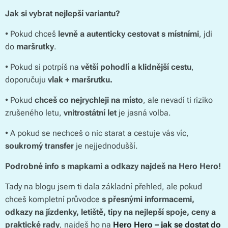
Jak si vybrat nejlepší variantu?
• Pokud chceš
levně a autenticky cestovat s místními
, jdi
do
maršrutky
.
• Pokud si potrpíš na
větší pohodlí a klidnější cestu
,
doporučuju
vlak + maršrutku.
• Pokud
chceš co nejrychleji na místo
, ale nevadí ti riziko
zrušeného letu,
vnitrostátní let
je jasná volba.
• A pokud se nechceš o nic starat a cestuje vás víc,
soukromý transfer
je nejjednodušší.
Podrobné info s mapkami a odkazy najdeš na Hero Hero!
Tady na blogu jsem ti dala základní přehled, ale pokud
chceš kompletní průvodce
s přesnými informacemi,
odkazy na jízdenky, letiště, tipy na nejlepší spoje, ceny a
praktické rady
, najdeš ho na
Hero Hero – jak se dostat do