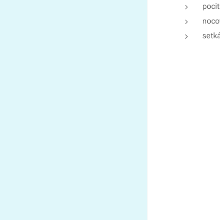
pocit
noco
setká