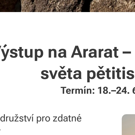
ýstup na Ararat –
světa pětiti
Termín: 18.–24. 
družství pro zdatné
y