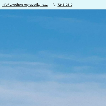
info@zivothorskepruvodkyne.cz
724510310