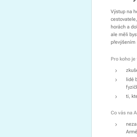
Výstup na ho
cestovatele,
horách a do
ale měli by
převýšením 
Pro koho je
zkuše
lidé
fyzi
ti, k
Co vás na A
neza
Armé