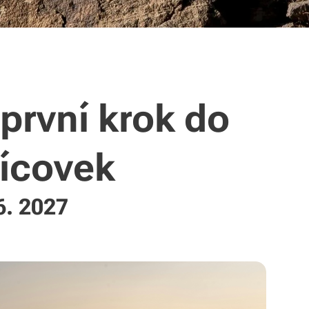
 první krok do
sícovek
6. 2027