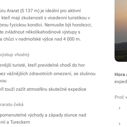
ru Ararat (5 137 m) je ideální pro aktivní
 kteří mají zkušenosti s vícedenní turistikou v
brou fyzickou kondici. Nemusíte být horolezci,
ste zvládnout několikahodinové výstupy s
a chůzi v nadmořské výšce nad 4 000 m.
 výstup vhodný
nější turisté, kteří pravidelně chodí do hor
 bez vážnějších zdravotních omezení, se slušnou
Hora 
čkou
exped
teří touží zažít atmosféru skutečné expedice
Proč 
raratu čeká
pomenutelné východy a západy slunce nad
nií a Tureckem