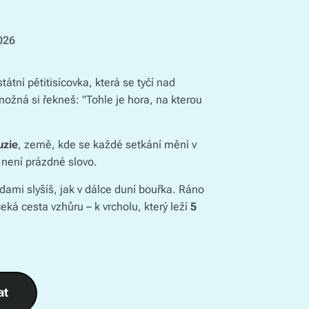
026
átní pětitisícovka, která se tyčí nad
možná si řekneš: "Tohle je hora, na kterou
uzie
, země, kde se každé setkání mění v
 není prázdné slovo.
dami slyšíš, jak v dálce duní bouřka. Ráno
eká cesta vzhůru – k vrcholu, který leží
5
at