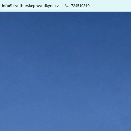
info@zivothorskepruvodkyne.cz
724510310