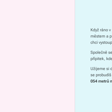
Když ráno v
městem a půs
chci vystoupi
Společně se
přípitek, k
Užijeme si 
se probudíš 
054 metrů 