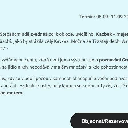
Termín: 05.09.-11.09.2
 Stepancmindě zvedneš oči k obloze, uvidíš ho.
Kazbek
– majest
obí, jako by strážila celý Kavkaz. Možná se Ti zatají dech. A 
t." -
 vydáme na cestu, která není jen o výstupu. Je o
poznávání Gr
de se jídlo nikdy nepodává v malém množství a kde pohostinnost
dny, kdy se v údolí pečou v kamnech chačapuri a večer pod hvěz
v horách, vzduch je ostrý, boty křupou ve sněhu a Ty víš, že Tě č
nad mořem.
Objednat/Rezervov