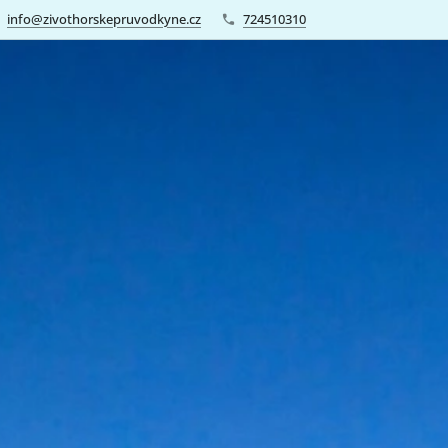
info@zivothorskepruvodkyne.cz
724510310