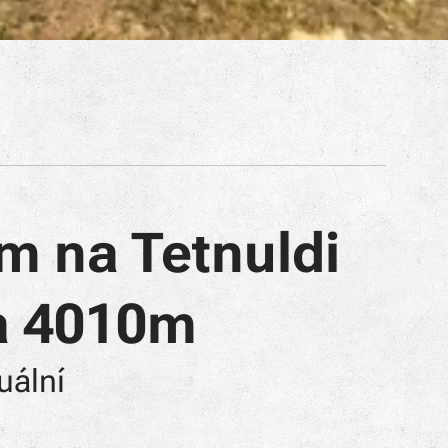
m na Tetnuldi
a 4010m
uální