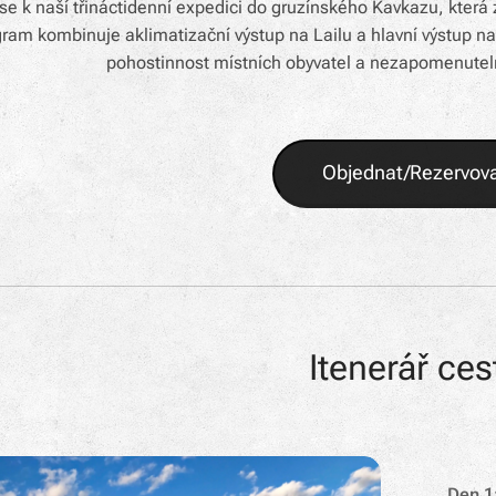
 se k naší třináctidenní expedici do gruzínského Kavkazu, která 
ram kombinuje aklimatizační výstup na Lailu a hlavní výstup na
pohostinnost místních obyvatel a nezapomenutelné
Objednat/Rezervov
Itenerář ces
Den 1