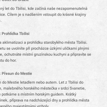
ný let do Tbilisi, kde začíná naše nezapomenutelná
ce. Cílem je s nadšením vstoupit do krásné krajiny
.
 Prohlídka Tbilisi
 aklimatizaci a prohlídku starobylého města Tbilisi.
letu se uvolníte při procházce úzkými uličkami plnými
ie, ochutnáte místní gruzínskou kuchyni a připravíte se
tu do hor.
: Přesun do Mestie
 do Mestie letadlem nebo autem. Let z Tbilisi do
e, malebného horského městečka v srdci Svanetie,
e potkáme s místním horským guidem. Krátký
nek, příprava na nadcházející dny a prohlídka města
peného majestátnými vrcholy.