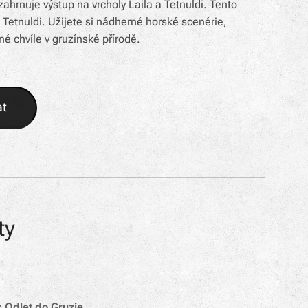
zahrnuje výstup na vrcholy Laila a Tetnuldi. Tento
 Tetnuldi. Užijete si nádherné horské scenérie,
 chvíle v gruzínské přírodě.
at
ty
: Odlet do Gruzie