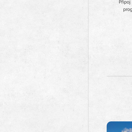
Připoj
prog