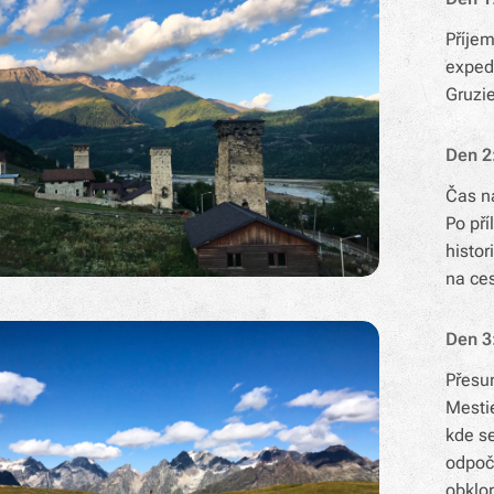
Příjem
expedi
Gruzie
Den 2:
Čas na
Po pří
histor
na ces
Den 3
Přesun
Mesti
kde s
odpoči
obklo