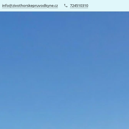
info@zivothorskepruvodkyne.cz
724510310