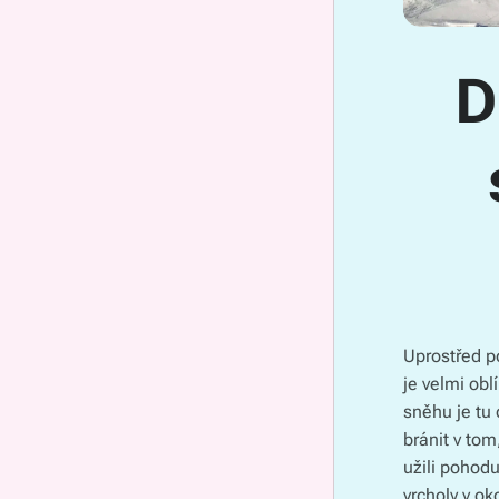
D
Uprostřed p
je velmi obl
sněhu je tu
bránit v to
užili pohod
vrcholy v ok