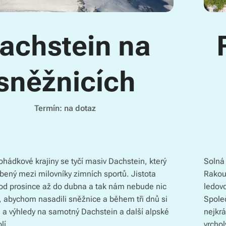
achstein na
sněžnicích
Termín: na dotaz
ohádkové krajiny se tyčí masiv Dachstein, který
Solná 
íbený mezi milovníky zimních sportů. Jistota
Rakou
 od prosince až do dubna a tak nám nebude nic
ledovc
m, abychom nasadili sněžnice a během tři dnů si
Společ
u a výhledy na samotný Dachstein a další alpské
nejkrá
olí.
vrchol