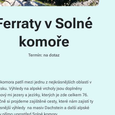
Ferraty v Solné
komoře
Termín: na dotaz
komora patří mezi jednu z nejkrásnějších oblastí v
sku. Výhledy na alpské vrcholy jsou doplněny
ový mi jezery a jezírky, kterých je zde celkem 76.
ně si projdeme zajištěné cesty, které nám zajistí ty
snější výhledy na masiv Dachstein a další alpské
y přímo uprostřed Solné komory.