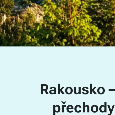
🇦🇹 Rakousko –
přechody